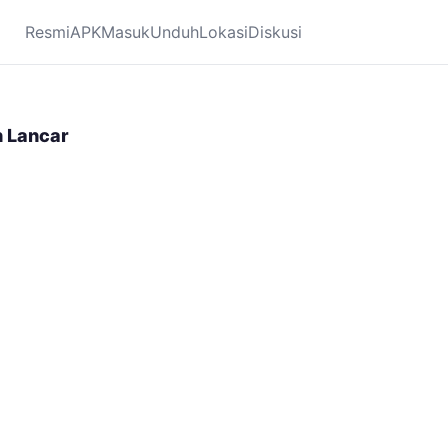
Resmi
APK
Masuk
Unduh
Lokasi
Diskusi
n Lancar